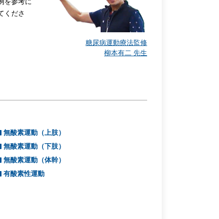
例を参考に
てくださ
糖尿病運動療法監修
柳本有二 先生
無酸素運動（上肢）
無酸素運動（下肢）
無酸素運動（体幹）
有酸素性運動