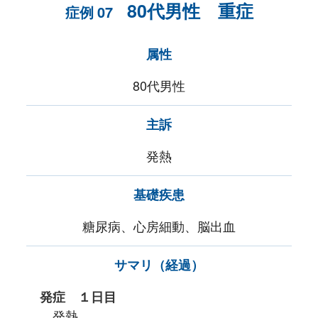
80代男性 重症
症例
07
属性
80代男性
主訴
発熱
基礎疾患
糖尿病、心房細動、脳出血
サマリ（経過）
発症 １日目
発熱