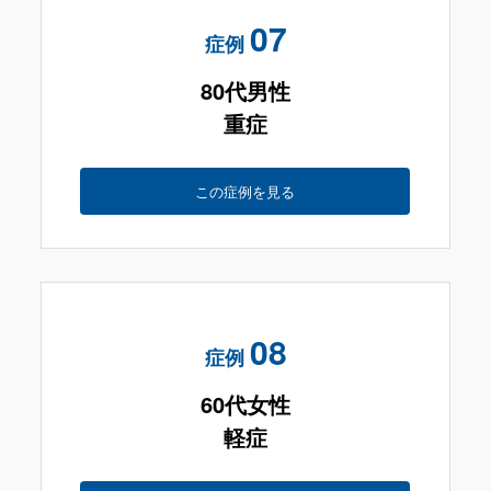
07
症例
80代男性
重症
この症例を見る
08
症例
60代女性
軽症