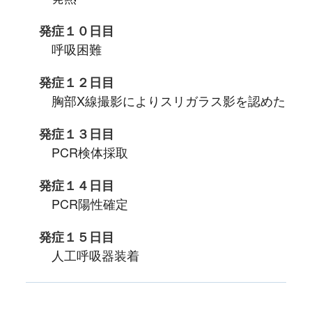
発症１０日目
呼吸困難
発症１２日目
胸部X線撮影によりスリガラス影を認めた
発症１３日目
PCR検体採取
発症１４日目
PCR陽性確定
発症１５日目
人工呼吸器装着