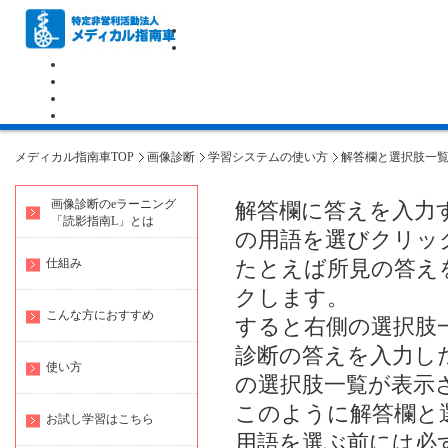
メディカル指南車TOP
画像診断
学習システムの使い方
解答欄と選択肢一
画像診断のeラーニング
解答欄に答えを入力
「読影指南L」とは
の用語を選びクリッ
仕組み
たとえば所見の答え
クします。
こんな方におすすめ
すると右側の選択肢
診断の答えを入力し
使い方
の選択肢一覧が表示
このように解答欄と
お試し学習はこちら
用語を選ぶ前には必